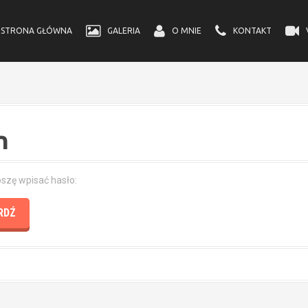
STRONA GŁÓWNA
GALERIA
O MNIE
KONTAKT
n
oszę wpisać hasło: