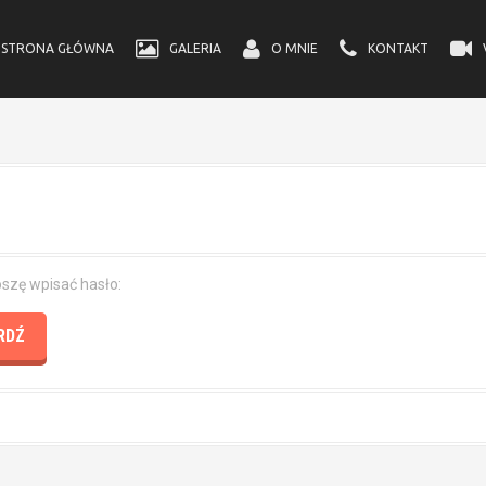
STRONA GŁÓWNA
GALERIA
O MNIE
KONTAKT
oszę wpisać hasło: