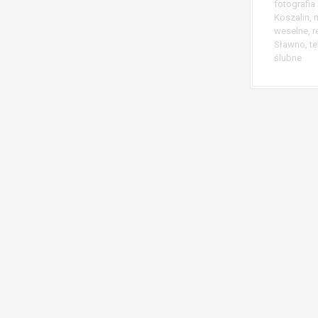
fotografia
Koszalin
,
weselne
,
r
Sławno
,
te
ślubne