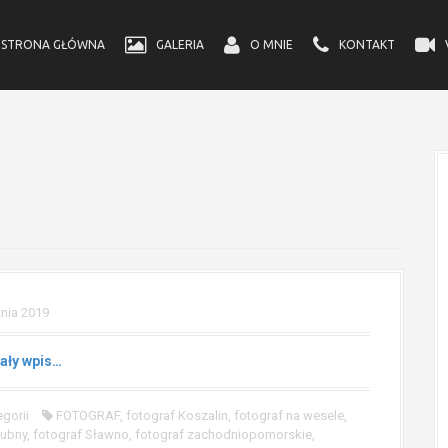
STRONA GŁÓWNA
GALERIA
O MNIE
KONTAKT
znia 2019
ały wpis…
gorii
FOTOGRAF
,
fotograf Koszalin
,
fotograf na wesele
,
lubny
,
fotograf Sławno
,
fotograf zachodniopomorskie
,