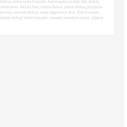
 ślubna
,
kamerzysta koszalin
,
kamerzysta na ślub
,
klip ślubny
,
małżeństwo
,
Młoda Para
,
oferta ślubna
,
plener ślubny
,
przyjęcie
eportaż
,
reportaż ślubny
,
sesja zdjęciowa
,
ślub
,
Ślub Koszalin
,
ledysk ślubny
,
Video Koszalin
,
wesele
,
wesele koszalin
,
zdjęcia