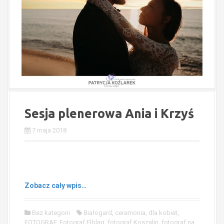
Sesja plenerowa Ania i Krzyś
7 maja 2018
Zobacz cały wpis…
Bez kategorii
Białogard
,
ceremonia
,
dla kobiet
,
FOTOGRAF
,
Fotograf Elbląg
,
fotograf Koszalin
,
fotograf na