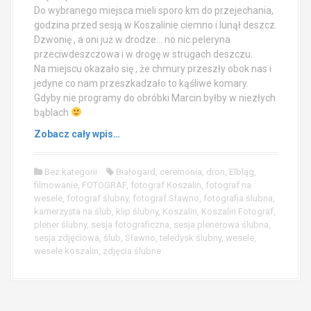
Do wybranego miejsca mieli sporo km do przejechania,
godzina przed sesją w Koszalinie ciemno i lunął deszcz.
Dzwonię , a oni już w drodze… no nic peleryna
przeciwdeszczowa i w drogę w strugach deszczu.
Na miejscu okazało się , że chmury przeszły obok nas i
jedyne co nam przeszkadzało to kąśliwe komary.
Gdyby nie programy do obróbki Marcin byłby w niezłych
bąblach
Zobacz cały wpis…
Bez kategorii
Białogard
,
ceremonia
,
dron
,
Elbląg
,
filmowanie
,
FOTOGRAF
,
fotograf Koszalin
,
fotograf na
wesele
,
fotograf ślubny
,
fotograf Sławno
,
fotografia ślubna
,
kamerzysta na ślub
,
klip ślubny
,
Koszalin
,
Koszalin Fotograf
,
plener ślubny
,
sesja fotograficzna
,
sesja plenerowa ślubna
,
sesja zdjęciowa
,
ślub
,
Sławno
,
teledysk ślubny
,
wesele
,
wesele koszalin
,
zdjęcia ślubne