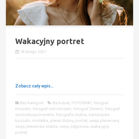
Wakacyjny portret
18 lutego 2021
Zobacz cały wpis…
Bez kategorii
dla kobiet
,
FOTOGRAF
,
fotograf
Koszalin
,
fotograf nad morzem
,
fotograf Sławno
,
fotograf
zachodniopomorskie
,
fotografia ślubna
,
kamerzysta
koszalin
,
modelka
,
plener ślubny
,
portret
,
sesja plenerowa
,
sesja plenerowa ślubna
,
sesja zdjęciowa
,
wakacyjny
portret