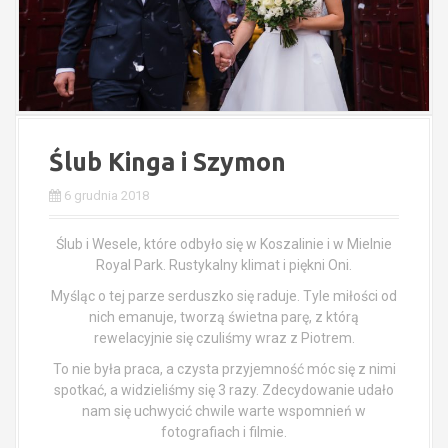
Ślub Kinga i Szymon
6 grudnia 2018
Ślub i Wesele, które odbyło się w Koszalinie i w Mielnie
Royal Park. Rustykalny klimat i piękni Oni.
Myśląc o tej parze serduszko się raduje. Tyle miłości od
nich emanuje, tworzą świetna parę, z którą
rewelacyjnie się czuliśmy wraz z Piotrem.
To nie była praca, a czysta przyjemność móc się z nimi
spotkać, a widzieliśmy się 3 razy. Zdecydowanie udało
nam się uchwycić chwile warte wspomnień w
fotografiach i filmie.