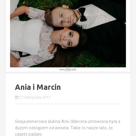
Ania i Marcin
27 listopada 2017
Sesja plenerowa ślubna Anii i Marcina umówiona była z
dużym odstępem od wesela. Takie to nasze lato, że
często padało.