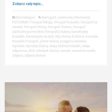
Zobacz cały wpis…
Bez kategorii
Białogard
,
ceremonia
,
filmowanie
,
FOTOGRAF
,
Fotograf Elbląg
,
fotograf Koszalin
,
fotograf na
wesele
,
fotograf ślubny
,
fotograf Sławno
,
fotograf
zachodniopomorskie
,
fotografia ślubna
,
kamerzysta
koszalin
,
kamerzysta na ślub
,
klip ślubny
,
kobieca
,
Koszalin
,
Koszalin Fotograf
,
plener ślubny
,
przyjęcie weselne
,
reportaż
,
reportaż ślubny
,
sesja ślubna koszalin
,
sesja
zdjęciowa
,
ślub
,
teledysk ślubny
,
wesele
,
wesele koszalin
,
Zdjęcia
,
zdjęcia ślubne