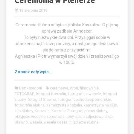
Ceremonia w Plenerze
19 sierpnia 2019
Ceremonia ślubna odbyła się blisko Koszalina. O piękną
oprawę zadbała Anndecor.
To były niezwykłe dwa dni. Przysięgali sobie w
otoczeniu najbliższej rodziny, a następnego dnia bawili
się do rana z przyjaciółmi.
Agnieszka i Piotr wymarzyli swój dzień i zrealizowali go
w 100%.
Zobacz cały wpis…
Bez kategorii
ceremonia
,
dron
,
filmowanie
,
FOTOGRAF
,
fotograf Koszalin
,
fotograf na wesele
,
fotograf
ślubny
,
fotograf Sławno
,
fotograf zachodniopomorskie
,
fotografia ślubna
,
kamerzysta koszalin
,
kamerzysta na ślub
,
klip ślubny
,
Koszalin
,
Koszalin Fotograf
,
plener ślubny
,
przyjęcie weselne
,
reportaż ślubny
,
sesja zdjęciowa
,
ślub
,
Sławno
,
wesele
,
wesele koszalin
,
zdjęcia ślubne