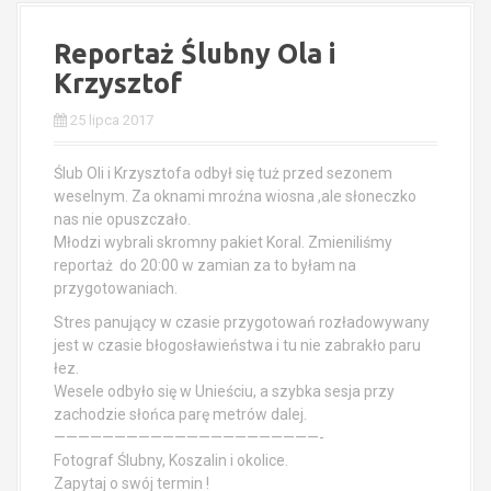
Reportaż Ślubny Ola i
Krzysztof
25 lipca 2017
Ślub Oli i Krzysztofa odbył się tuż przed sezonem
weselnym. Za oknami mroźna wiosna ,ale słoneczko
nas nie opuszczało.
Młodzi wybrali skromny pakiet Koral. Zmieniliśmy
reportaż do 20:00 w zamian za to byłam na
przygotowaniach.
Stres panujący w czasie przygotowań rozładowywany
jest w czasie błogosławieństwa i tu nie zabrakło paru
łez.
Wesele odbyło się w Unieściu, a szybka sesja przy
zachodzie słońca parę metrów dalej.
——————————————————————-
Fotograf Ślubny, Koszalin i okolice.
Zapytaj o swój termin !