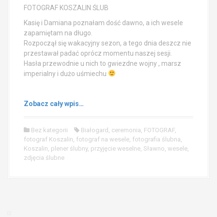
FOTOGRAF KOSZALIN ŚLUB
Kasię i Damiana poznałam dość dawno, a ich wesele
zapamiętam na długo.
Rozpoczął się wakacyjny sezon, a tego dnia deszcz nie
przestawał padać oprócz momentu naszej sesji.
Hasła przewodnie u nich to gwiezdne wojny , marsz
imperialny i dużo uśmiechu
Zobacz cały wpis…
Bez kategorii
Białogard
,
ceremonia
,
FOTOGRAF
,
fotograf Koszalin
,
fotograf na wesele
,
fotografia ślubna
,
Koszalin
,
plener ślubny
,
przyjęcie weselne
,
Sławno
,
wesele
,
zdjęcia ślubne