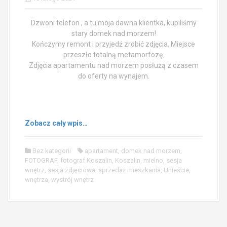
Dzwoni telefon , a tu moja dawna klientka, kupiliśmy
stary domek nad morzem!
Kończymy remont i przyjedź zrobić zdjęcia. Miejsce
przeszło totalną metamorfozę.
Zdjęcia apartamentu nad morzem posłużą z czasem
do oferty na wynajem.
Zobacz cały wpis…
Bez kategorii
apartament
,
domek nad morzem
,
FOTOGRAF
,
fotograf Koszalin
,
Koszalin
,
mielno
,
sesja
wnętrz
,
sesja zdjęciowa
,
sprzedaż mieszkania
,
Unieście
,
wnętrza
,
wystrój wnętrz