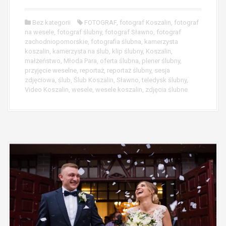
Bez kategorii
FOTOGRAF
,
fotograf Koszalin
,
fotograf
na wesele
,
fotograf ślubny
,
fotograf Sławno
,
fotograf
zachodniopomorskie
,
fotografia ślubna
,
kamerzysta
koszalin
,
kamerzysta na ślub
,
klip ślubny
,
Koszalin
,
małżeństwo
,
Młoda Para
,
oferta ślubna
,
plener ślubny
,
przyjęcie weselne
,
reportaż
,
reportaż ślubny
,
sesja
zdjęciowa
,
ślub
,
Ślub Koszalin
,
Sławno
,
teledysk ślubny
,
Video Koszalin
,
wesele
,
wesele koszalin
,
zdjęcia ślubne