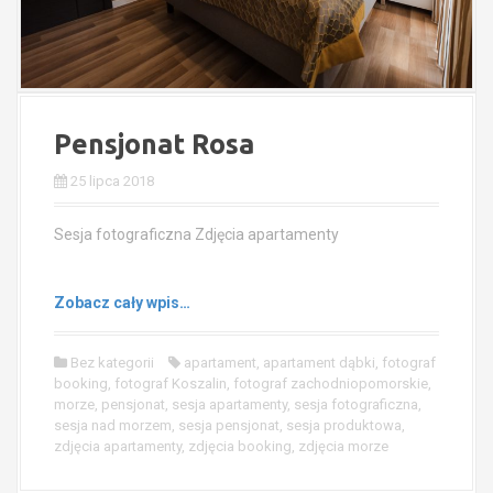
Pensjonat Rosa
25 lipca 2018
Sesja fotograficzna Zdjęcia apartamenty
Zobacz cały wpis…
Bez kategorii
apartament
,
apartament dąbki
,
fotograf
booking
,
fotograf Koszalin
,
fotograf zachodniopomorskie
,
morze
,
pensjonat
,
sesja apartamenty
,
sesja fotograficzna
,
sesja nad morzem
,
sesja pensjonat
,
sesja produktowa
,
zdjęcia apartamenty
,
zdjęcia booking
,
zdjęcia morze