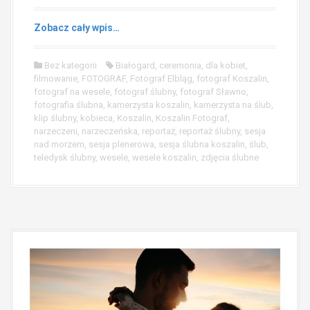
Zobacz cały wpis…
Bez kategorii
Białogard
,
ceremonia
,
dla kobiet
,
filmowanie
,
FOTOGRAF
,
Fotograf Elbląg
,
fotograf Koszalin
,
fotograf na wesele
,
fotograf ślubny
,
fotograf Sławno
,
fotografia ślubna
,
kamerzysta koszalin
,
kamerzysta na ślub
,
klip ślubny
,
kobieca
,
Koszalin
,
Koszalin Fotograf
,
narzeczeni
,
narzeczeńska
,
reportaż
,
reportaż ślubny
,
sesja
nad morzem
,
sesja plenerowa
,
sesja ślubna koszalin
,
ślub
,
teledysk ślubny
,
wesele
,
wesele koszalin
,
zdjęcia ślubne