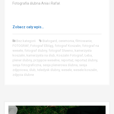
Fotografia ślubna Ania i Rafał.
Zobacz cały wpis…
Bez kategorii
Białogard
,
ceremonia
,
filmowanie
,
FOTOGRAF
,
Fotograf Elbląg
,
fotograf Koszalin
,
fotograf na
wesele
,
fotograf ślubny
,
fotograf Sławno
,
kamerzysta
koszalin
,
kamerzysta na ślub
,
Koszalin Fotograf
,
Łeba
,
plener ślubny
,
przyjęcie weselne
,
reportaż
,
reportaż ślubny
,
sesja fotograficzna
,
sesja plenerowa ślubna
,
sesja
zdjęciowa
,
ślub
,
teledysk ślubny
,
wesele
,
wesele koszalin
,
zdjęcia ślubne