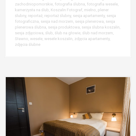
zachodniopomorskie
,
fotografia ślubna
,
fotografia wesele
,
kamerzysta na ślub
,
Koszalin Fotograf
,
mielno
,
plener
ślubny
,
reportaż
,
reportaż ślubny
,
sesja apartamenty
,
sesja
fotograficzna
,
sesja nad morzem
,
sesja plenerowa
,
sesja
plenerowa ślubna
,
sesja produktowa
,
sesja ślubna koszalin
,
sesja zdjęciowa
,
ślub
,
ślub na głowie
,
ślub nad morzem
,
Sławno
,
wesele
,
wesele koszalin
,
zdjęcia apartamenty
,
zdjęcia ślubne