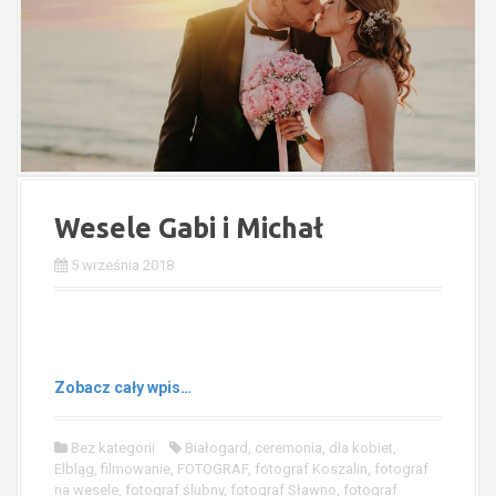
Wesele Gabi i Michał
5 września 2018
Zobacz cały wpis…
Bez kategorii
Białogard
,
ceremonia
,
dla kobiet
,
Elbląg
,
filmowanie
,
FOTOGRAF
,
fotograf Koszalin
,
fotograf
na wesele
,
fotograf ślubny
,
fotograf Sławno
,
fotograf