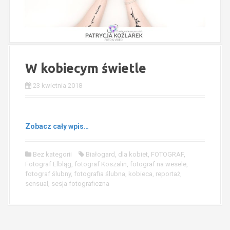
W kobiecym świetle
23 kwietnia 2018
Zobacz cały wpis…
Bez kategorii
Białogard
,
dla kobiet
,
FOTOGRAF
,
Fotograf Elbląg
,
fotograf Koszalin
,
fotograf na wesele
,
fotograf ślubny
,
fotografia ślubna
,
kobieca
,
reportaż
,
sensual
,
sesja fotograficzna