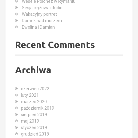
Wesele Polonez w Rymaniu
r
Sesja ciążowa studio
:
Wakacyjny portret
Domek nad morzem
Ewelina i Damian
Recent Comments
Archiwa
czerwiec 2022
luty 2021
marzec 2020
październik 2019
sierpień 2019
maj 2019
styczeń 2019
grudzień 2018