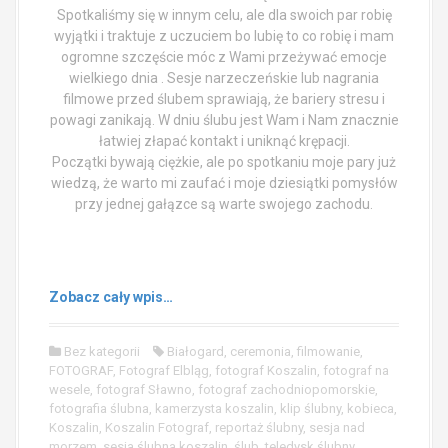
Spotkaliśmy się w innym celu, ale dla swoich par robię
wyjątki i traktuje z uczuciem bo lubię to co robię i mam
ogromne szczęście móc z Wami przeżywać emocje
wielkiego dnia . Sesje narzeczeńskie lub nagrania
filmowe przed ślubem sprawiają, że bariery stresu i
powagi zanikają. W dniu ślubu jest Wam i Nam znacznie
łatwiej złapać kontakt i uniknąć krępacji.
Początki bywają ciężkie, ale po spotkaniu moje pary już
wiedzą, że warto mi zaufać i moje dziesiątki pomysłów
przy jednej gałązce są warte swojego zachodu.
Zobacz cały wpis…
Bez kategorii
Białogard
,
ceremonia
,
filmowanie
,
FOTOGRAF
,
Fotograf Elbląg
,
fotograf Koszalin
,
fotograf na
wesele
,
fotograf Sławno
,
fotograf zachodniopomorskie
,
fotografia ślubna
,
kamerzysta koszalin
,
klip ślubny
,
kobieca
,
Koszalin
,
Koszalin Fotograf
,
reportaż ślubny
,
sesja nad
morzem
,
sesja ślubna koszalin
,
ślub
,
teledysk ślubny
,