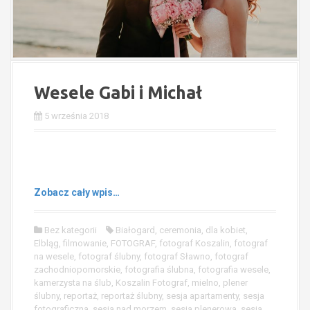
Wesele Gabi i Michał
5 września 2018
Zobacz cały wpis…
Bez kategorii
Białogard
,
ceremonia
,
dla kobiet
,
Elbląg
,
filmowanie
,
FOTOGRAF
,
fotograf Koszalin
,
fotograf
na wesele
,
fotograf ślubny
,
fotograf Sławno
,
fotograf
zachodniopomorskie
,
fotografia ślubna
,
fotografia wesele
,
kamerzysta na ślub
,
Koszalin Fotograf
,
mielno
,
plener
ślubny
,
reportaż
,
reportaż ślubny
,
sesja apartamenty
,
sesja
fotograficzna
,
sesja nad morzem
,
sesja plenerowa
,
sesja